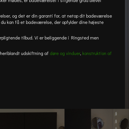
sker mødes, er badeværelset i stigende grad blevet
elser, og det er din garanti for, at netop dit badeværelse
å du kan få et badeværelse, der opfylder dine højeste
orpligtende tilbud. Vi er beliggende i Ringsted men
 heriblandt udskiftning af
døre og vinduer
,
konstruktion af