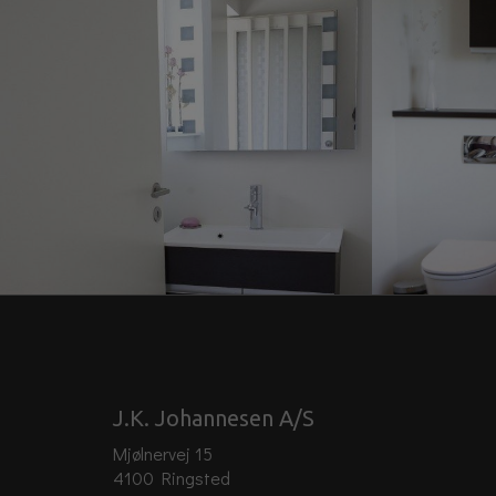
J.K. Johannesen A/S
Mjølnervej 15
4100 Ringsted